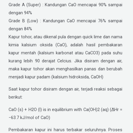
Grade A (Super) : Kandungan CaO mencapai 90% sampai
dengan 94%
Grade B (Low) : Kandungan CaO mencapai 76% sampai
dengan 84%
Kapur tohor, atau dikenal pula dengan quick lime dan nama
kimia kalsium oksida (CaO), adalah hasil pembakaran
kapur mentah (kalsium karbonat atau CaCO3) pada suhu
kurang lebih 90 derajat Celcius. Jika disiram dengan air,
maka kapur tohor akan menghasilkan panas dan berubah
menjadi kapur padam (kalsium hidroksida, CaOH)
Saat kapur tohor disiram dengan air, terjadi reaksi sebagai
berikut:
CaO (s) + H2O (l) is in equilibrium with Ca(OH)2 (aq) (ΔHr =
−63.7 kJ/mol of CaO)
Pembakaran kapur ini harus terbakar seluruhnya. Proses